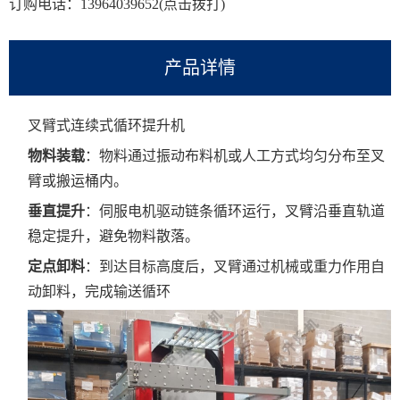
订购电话：
13964039652
(点击拨打)
产品详情
叉臂式连续式循环提升机
物料装载
‌：物料通过振动布料机或人工方式均匀分布至叉
臂或搬运桶内‌
。
垂直提升
‌：伺服电机驱动链条循环运行，叉臂沿垂直轨道
稳定提升，避免物料散落‌
。
定点卸料
‌：到达目标高度后，叉臂通过机械或重力作用自
动卸料，完成输送循环‌