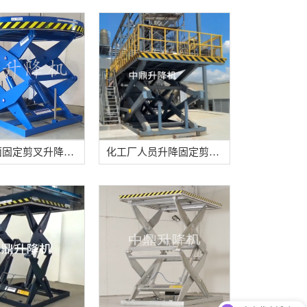
圆形台面固定剪叉升降平台
化工厂人员升降固定剪叉升降平台