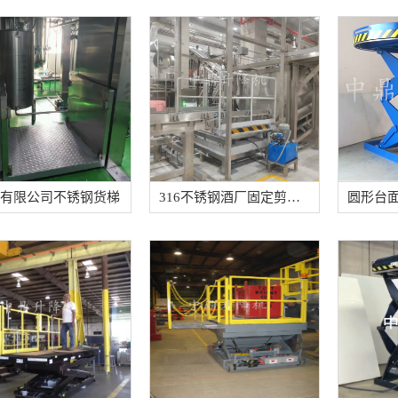
有限公司不锈钢货梯
316不锈钢酒厂固定剪叉升降平台