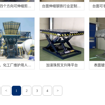
台面四个方向可伸缩剪叉式升降平台
台面伸缩钢铁行业定制人员剪叉升降平台
台面可
石油、化工厂维护用人员升降平台
加滚珠剪叉升降平台
表面镀
<
1
2
3
4
>