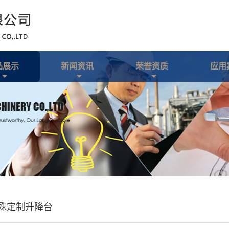
品展示
新闻资讯
荣誉资质
应用
殊定制升降台